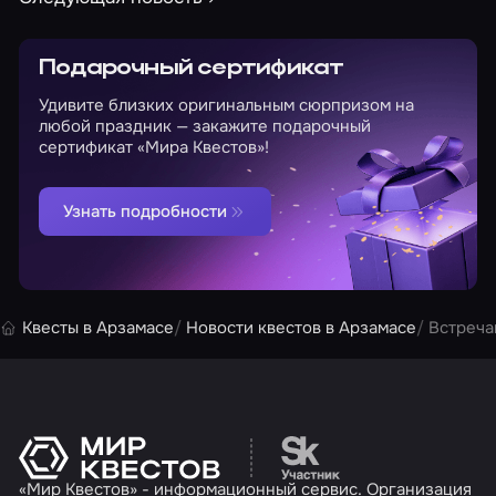
Подарочный сертификат
Удивите близких оригинальным сюрпризом на
любой праздник — закажите подарочный
сертификат «Мира Квестов»!
Узнать подробности
Квесты в Арзамасе
Новости квестов в Арзамасе
Встреча
Перейти на сайт партн
«Мир Квестов» - информационный сервис. Организация