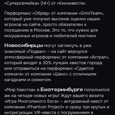
«Суперсемейка»
(14+) от «Киноквеста».
Перформанс
«Обряд»
от компании «GrimTeam»,
который уже получил высокие оценки наших
игроков на сайте, просто обязателен к
посещению в Москве. Это то, что нужно для
искушенных игроков и любителей мистики.
могут заглянуть в уже
Новосибирцы
знакомый
«Подвал»
– на сайт вернулся
атмосферный перформанс от компании «Астрал»,
который входит в 30% лучших квестов города,
или отправиться на перформанс
«Сдается
комната»
от компании «Шанс» с отличными
загадками и сюжетом.
«Мир Квестов» в
пополнился
Екатеринбурге
аж на четыре новых игры! Ждут вашего визита
«Игра Многоликого бога»
– антуражный квест от
компании «Phantom Project» и сразу три крутых и
интригующих VR-квеста с погружением в