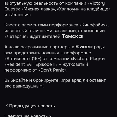
виртуальную реальность от компании «Victory
Quest»:
«Мясная лавка»
,
«Хэллоуин на кладбище»
и
«Иллюзия»
.
Квест с элементами перформанса
«Кинофобия»
,
известный отличными загадками, от компании
«Летаргия»
ждет жителей
!
Томска
А наши заграничные партнеры в
рады
Киеве
вам представить новинку – перформанс
«Антиквест»
(16+) от компании «Factory Play» и
«Resident Evil. Episode II»
– жутковатый
перформанс от «Don't Panic».
Выбирайте и бронируйте, игра вряд ли оставит
вас равнодушным!
Предыдущая новость
Следующая новость