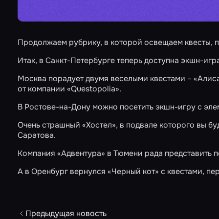
Продолжаем рубрику, в которой освещаем квесты, 
Итак, в Санкт-Петербурге теперь доступна экшн-игр
Москва порадует двумя веселыми квестами –
«Алиса
от компании
«Questopolia»
.
В Ростове-на-Дону можно посетить экшн-игру с э
Очень страшный
«Хостел»
, в подвале которого вы б
Саратова.
Компания «Адвентура» в Тюмени рада представить 
А в Оренбург вернулся
«Черный кот»
с квестами, пе
Предыдущая новость