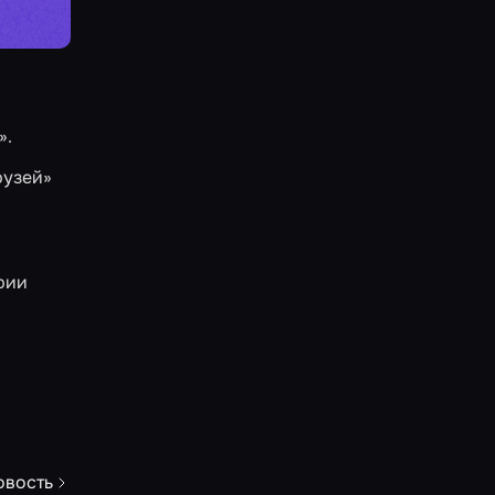
»
.
рузей»
рии
овость