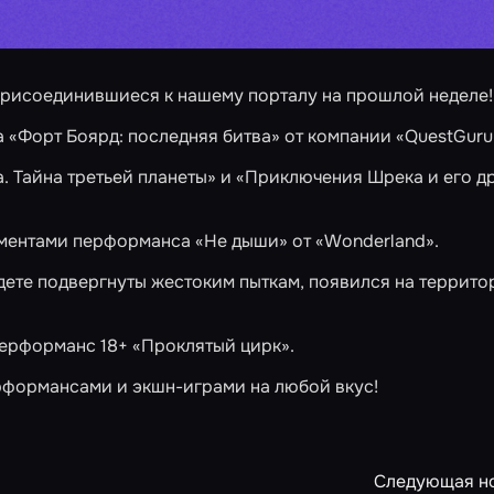
присоединившиеся к нашему порталу на прошлой неделе!
а
«Форт Боярд: последняя битва»
от компании
«QuestGuru
. Тайна третьей планеты»
и
«Приключения Шрека и его д
лементами перформанса
«Не дыши»
от
«Wonderland»
.
удете подвергнуты жестоким пыткам, появился на террито
перформанс 18+
«Проклятый цирк»
.
рформансами и экшн-играми на любой вкус!
Следующая н