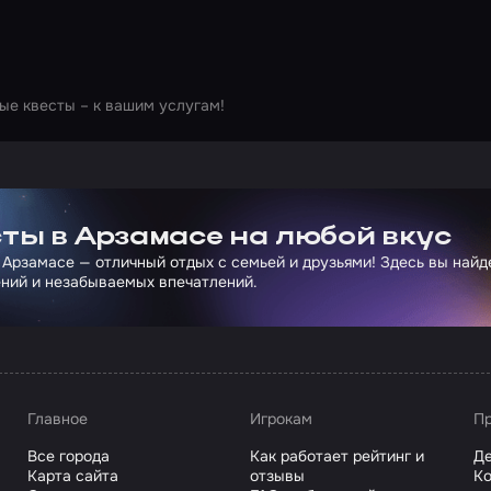
ые квесты – к вашим услугам!
ртнера Сколково
ты в Арзамасе на любой вкус
 Арзамасе — отличный отдых с семьей и друзьями! Здесь вы най
ний и незабываемых впечатлений.
Главное
Игрокам
Пр
Все города
Как работает рейтинг и
Де
Карта сайта
отзывы
Ко