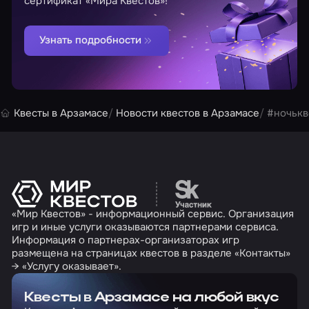
сертификат «Мира Квестов»!
Узнать подробности
Квесты в Арзамасе
Новости квестов в Арзамасе
#ночькв
Перейти на сайт партн
«Мир Квестов» - информационный сервис. Организация
игр и иные услуги оказываются партнерами сервиса.
Информация о партнерах-организаторах игр
размещена на страницах квестов в разделе «Контакты»
→ «Услугу оказывает».
Квесты в Арзамасе на любой вкус