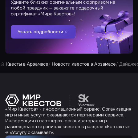
Удивите близких оригинальным сюрпризом на
любой праздник — закажите подарочный
сертификат «Мира Квестов»!
Узнать подробности
Квесты в Арзамасе
Новости квестов в Арзамасе
Дайджес
Перейти на сайт партн
«Мир Квестов» - информационный сервис. Организация
игр и иные услуги оказываются партнерами сервиса.
Информация о партнерах-организаторах игр
размещена на страницах квестов в разделе «Контакты»
→ «Услугу оказывает».