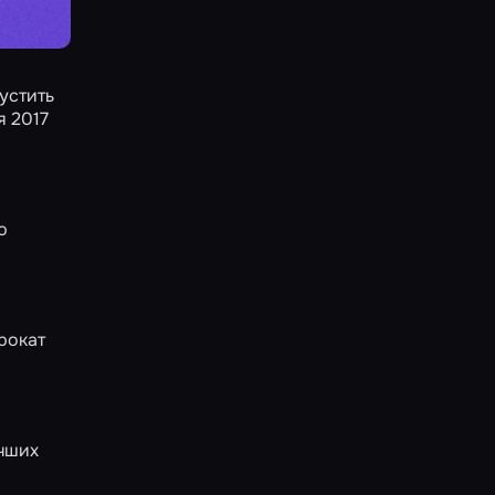
устить
я 2017
ю
рокат
учших