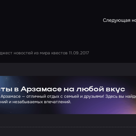
Следующая н
джест новостей из мира квестов 11.09.2017
ртнера Сколково
ты в Арзамасе на любой вкус
 Арзамасе — отличный отдых с семьей и друзьями! Здесь вы най
ний и незабываемых впечатлений.