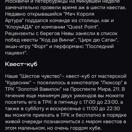
Москвичи и петербуржцы на минувшей неделе
замечательно провели время аж в шести квестах.
Недавно открывашийся
"Меч Короля
Артура"
поддался команде из столицы, как и
"КлоунАДА"
от компании "Quest Point".
Рецензенты с берегов Невы занесли в список
побед квесты
"Код да Винчи"
,
"Цирк дю Сатан"
,
экшн-игру
"Форт"
и перформанс
"Последний
пациент"
.
Квест-куб
Наше "Шестое чувство"– квест-куб от мастерской
"Кудесник" – поселилось в кинотеатре "Люксор" в
ТРК "Золотой Вавилон" на Проспекте Мира, 211. В
течение еще минимум двух уикендов вы можете
посетить его в ТРК: в пятницу с 17:00 до 23:00, а
также в субботу и воскресенье с 11:00 до 22:30
вы можете приехать в ТРК и бесплатно в порядке
живой очереди познакомиться с миром квестов в
этом маленьком, но очень гордом кубе.