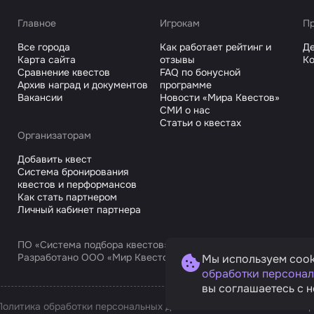
Главное
Игрокам
Пр
Все города
Как работает рейтинг и
Де
Карта сайта
отзывы
Ко
Сравнение квестов
FAQ по бонусной
Архив наград и документов
программе
Вакансии
Новости «Мира Квестов»
СМИ о нас
Статьи о квестах
Организаторам
Добавить квест
Система бронирования
квестов и перформансов
Как стать партнером
Личный кабинет партнера
ПО «Система подбора квестов»
Разработано ООО «Мир Квестов С», ИНН 9725168751
Мы используем cook
обработки персонал
вы соглашаетесь с н
Политика обработки персональных данных
Условия оплаты и возв