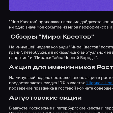
"Мир Квестов" продолжает ведение дайджеста ново
ни одно значимое событие из мира перформансов и кв
Обзоры "Мира Квестов"
На минувшей неделе команды "Мира Квестов" посети
грани"
, петербуржцы высказались о виртуальном кв
напротив"
и
"Пираты: Тайна Черной Бороды"
.
Акция для именинников Рос
На минувшей неделе состоялся анонс акции в росто
предоставляется скидка 10% в квестах
"Шерлок. Нов
проведение праздника в гостевой комнате совер
Августовские акции
В августе
московские
и
петербургские
квесты и пер