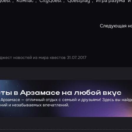
t", "Компас", "CityQuest", "Questplay", "Игра разума" и
Следующая н
джест новостей из мира квестов 31.07.2017
ртнера Сколково
ты в Арзамасе на любой вкус
 Арзамасе — отличный отдых с семьей и друзьями! Здесь вы най
ний и незабываемых впечатлений.