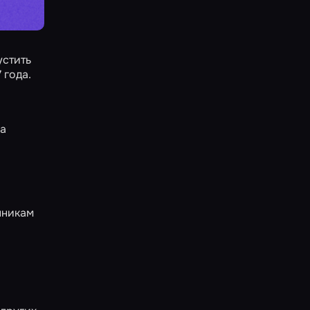
устить
 года.
а
а
нникам