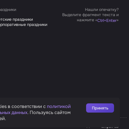
аздники
Нашли опечатку?
Выделите фрагмент текста и
тские праздники
нажмите «
»
Ctrl
+
Enter
рпоративные праздники
ies в соответствии с
политикой
Принять
ьных данных
. Пользуясь сайтом
ей.
Affarts
рата
Дизайн