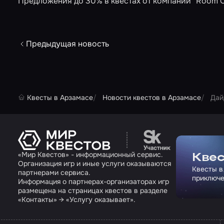
Предложения до 30% в квестах от компаний "Room Ques
Предыдущая новость
Квесты в Арзамасе
Новости квестов в Арзамасе
Дай
Перейти на сайт па
«Мир Квестов» - информационный сервис.
Квес
Организация игр и иные услуги оказываются
Квесты в
партнерами сервиса.
приключе
Информация о партнерах-организаторах игр
размещена на страницах квестов в разделе
«Контакты» → «Услугу оказывает».