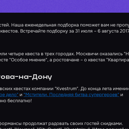
стей. Наша еженедельная подборка поможет вам не проп
естов. Встречайте подборку за 31 июля – 6 августа 2017
ли четыре квеста в трех городах. Москвичи оказались
"Н
есте
"Особое мнение"
, а ростовчане – о квестах
"Квартир
това-на-Дону
вских квестах компании "Kvestrum". До конца лета имени
ое дело"
и
"Мстители. Последняя битва супергероев"
и
шенно бесплатно!
формансы продолжат радовать своих гостей скидками.