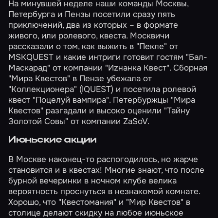
На минувшей неделе наши команды Москвы,
Петербурга и Пензы посетили сразу пять
приключений, два из которых – в формате
живого, или ролевого, квеста. Москвичи
рассказали о том, как выжить в
"Пекле"
от
MSKQUEST и какие интриги готовит гостям
"Бал-
Маскарад"
от компании "Иzнанка Квест". Сборная
"Мира Квестов" в Пензе убежала от
"Коллекционера"
(IQUEST) и посетила ролевой
квест
"Поцелуй вампира"
. Петербуржцы "Мира
Квестов" разгадали и высоко оценили
"Тайну
Золотой Совы"
от компании ZaSoV.
Июньские акции
В Москве наконец-то распогодилось, но жарче
становится и в квестах! Многие знают, что после
бурной вечеринки в ночном клубе велика
вероятность проснуться в незнакомой комнате.
Хорошо, что "Квестомания" и "Мир Квестов" в
столице делают скидку на любое июньское