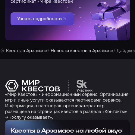
сертификат «Мира Квестов»!
Узнать подробности
Квесты в Арзамасе
Новости квестов в Арзамасе
Дайджес
Перейти на сайт партн
«Мир Квестов» - информационный сервис. Организация
игр и иные услуги оказываются партнерами сервиса.
Информация о партнерах-организаторах игр
размещена на страницах квестов в разделе «Контакты»
→ «Услугу оказывает».
Квесты в Арзамасе на любой вкус